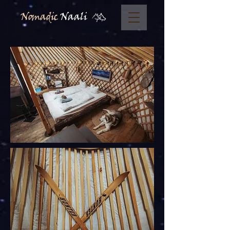
Nomadic
Naali